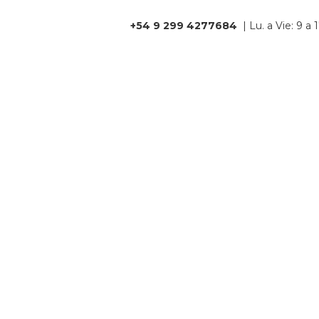
+54 9 299 4277684
| Lu. a Vie: 9 a