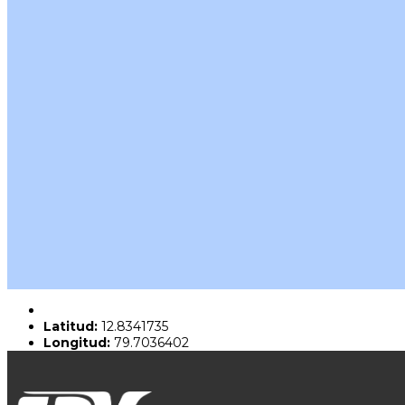
Latitud:
12.8341735
Longitud:
79.7036402