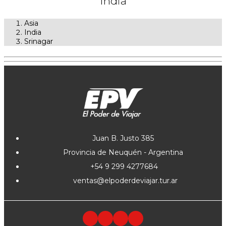
India
Asia
India
Srinagar
Juan B. Justo 385
Provincia de Neuquén - Argentina
+54 9 299 4277684
ventas@elpoderdeviajar.tur.ar